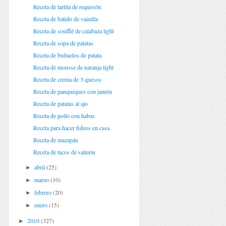
Receta de tartita de requesón
Receta de batido de vainilla
Receta de soufflé de calabaza light
Receta de sopa de patatas
Receta de buñuelos de patata
Receta de mousse de naranja light
Receta de crema de 3 quesos
Receta de panqueques con jamón
Receta de patatas al ajo
Receta de pollo con habas
Receta para hacer fideos en casa
Receta de mazapán
Receta de tacos de salmón
abril
(25)
►
marzo
(10)
►
febrero
(20)
►
enero
(15)
►
2010
(327)
►