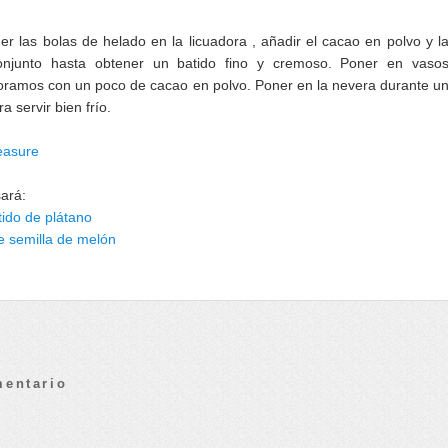
er las bolas de helado en la licuadora , añadir el cacao en polvo y l
conjunto hasta obtener un batido fino y cremoso. Poner en vaso
coramos con un poco de cacao en polvo. Poner en la nevera durante u
a servir bien frío.
easure
sará:
tido de plátano
 semilla de melón
mentario