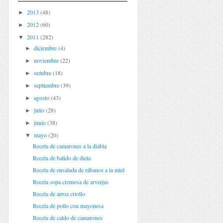
2013
(48)
►
2012
(60)
►
2011
(282)
▼
diciembre
(4)
►
noviembre
(22)
►
octubre
(18)
►
septiembre
(39)
►
agosto
(43)
►
julio
(28)
►
junio
(38)
►
mayo
(20)
▼
Receta de camarones a la diabla
Receta de batido de dieta
Receta de ensalada de rábanos a la miel
Receta sopa cremosa de arverjas
Receta de arroz criollo
Receta de pollo con mayonesa
Receta de caldo de camarones