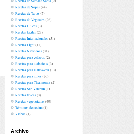
Recetas de Semana Santa
(2)
n
Recetas de Sopas
(44)
Recetas de Tartas
(5)
Recetas de Vegetales
(26)
Recetas Dulces
(3)
Recetas fáciles
(28)
a
Recetas Internacionales
(51)
o
Recetas Light
(11)
Recetas Navideñas
(31)
Recetas para celiacos
(2)
Recetas para diabéticos
(3)
Recetas para Halloween
(13)
Recetas para niños
(20)
Recetas para Thermomix
(2)
Recetas San Valentín
(1)
Recetas típicas
(3)
Recetas vegetarianas
(40)
Términos de cocina
(1)
Vídeos
(1)
Archivo