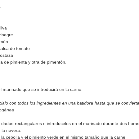
:
liva
vinagre
imón
salsa de tomate
ostaza
tra de pimienta y otra de pimentón.
l marinado que se introducirá en la carne:
clalo con todos los ingredientes en una batidora hasta que se conviert
mogénea
n dados rectangulares e introducelos en el marinado durante dos hora
la nevera.
 la cebolla y el pimiento verde en el mismo tamaño que la carne.