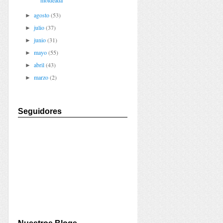
moldeada
agosto
(53)
►
julio
(37)
►
junio
(31)
►
mayo
(55)
►
abril
(43)
►
marzo
(2)
►
Seguidores