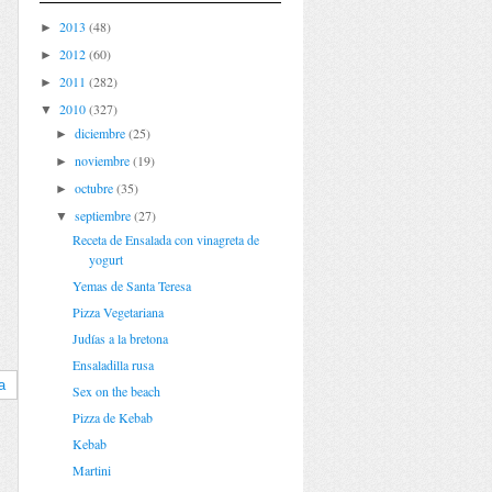
2013
(48)
►
2012
(60)
►
2011
(282)
►
2010
(327)
▼
diciembre
(25)
►
noviembre
(19)
►
octubre
(35)
►
septiembre
(27)
▼
Receta de Ensalada con vinagreta de
yogurt
Yemas de Santa Teresa
Pizza Vegetariana
Judías a la bretona
Ensaladilla rusa
a
Sex on the beach
Pizza de Kebab
Kebab
Martini