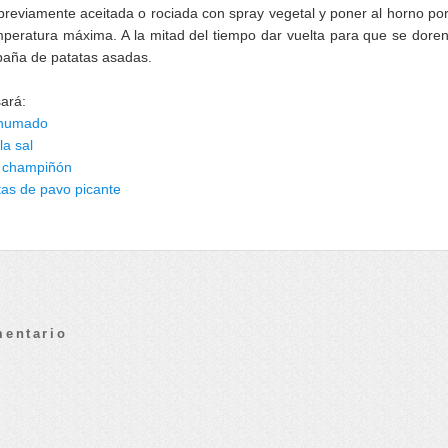
previamente aceitada o rociada con spray vegetal y poner al horno po
peratura máxima. A la mitad del tiempo dar vuelta para que se dore
paña de patatas asadas.
sará:
ahumado
la sal
l champiñón
as de pavo picante
mentario