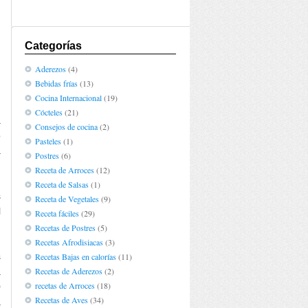
Categorías
Aderezos
(4)
Bebidas frías
(13)
Cocina Internacional
(19)
Cócteles
(21)
a
Consejos de cocina
(2)
o
Pasteles
(1)
a
Postres
(6)
Receta de Arroces
(12)
Receta de Salsas
(1)
s
Receta de Vegetales
(9)
l
Receta fáciles
(29)
Recetas de Postres
(5)
Recetas Afrodisiacas
(3)
s
Recetas Bajas en calorías
(11)
Recetas de Aderezos
(2)
a
recetas de Arroces
(18)
0
Recetas de Aves
(34)
a