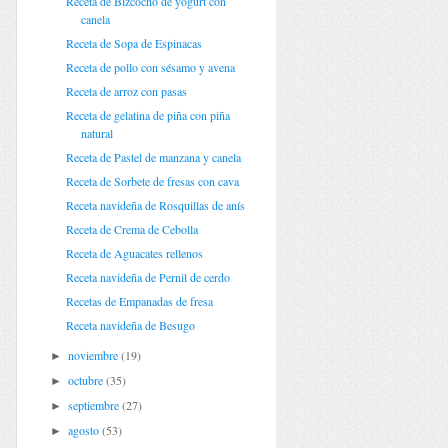
Receta de Bizcocho de yogurt con
canela
Receta de Sopa de Espinacas
Receta de pollo con sésamo y avena
Receta de arroz con pasas
Receta de gelatina de piña con piña
natural
Receta de Pastel de manzana y canela
Receta de Sorbete de fresas con cava
Receta navideña de Rosquillas de anís
Receta de Crema de Cebolla
Receta de Aguacates rellenos
Receta navideña de Pernil de cerdo
Recetas de Empanadas de fresa
Receta navideña de Besugo
noviembre
(19)
►
octubre
(35)
►
septiembre
(27)
►
agosto
(53)
►