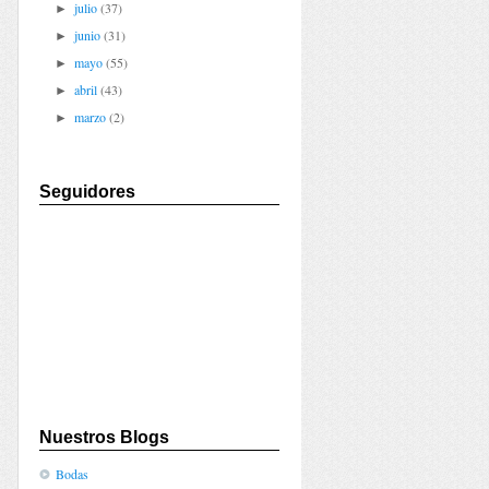
julio
(37)
►
junio
(31)
►
mayo
(55)
►
abril
(43)
►
marzo
(2)
►
Seguidores
Nuestros Blogs
Bodas