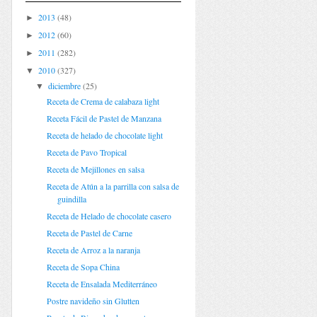
2013
(48)
►
2012
(60)
►
2011
(282)
►
2010
(327)
▼
diciembre
(25)
▼
Receta de Crema de calabaza light
Receta Fácil de Pastel de Manzana
Receta de helado de chocolate light
Receta de Pavo Tropical
Receta de Mejillones en salsa
Receta de Atún a la parrilla con salsa de
guindilla
Receta de Helado de chocolate casero
Receta de Pastel de Carne
Receta de Arroz a la naranja
Receta de Sopa China
Receta de Ensalada Mediterráneo
Postre navideño sin Glutten