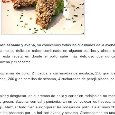
 con sésamo y avena,
ya conocemos todas las cualidades de la aven
como su delicioso sabor combinado en algunos platillos y ahora l
 esta receta en donde el pollo sabe más delicioso que nunc
 avena y el sésamo.
upremas de pollo, 2 huevos. 2 cucharadas de mostaza, 250 gramo
nea, 200 g de semillas de sésamo, 4 cucharadas de perejil picado, sa
iar y desgrasar las supremas de pollo y cortar en rodajas de no ma
e grosor. Sazonar con sal y pimienta. En un bol colocar los huevos, l
il. Mezclar todo bien e incorporar las rodajas de pollo. Dejar unos 2
s los pasamos por un bol con avena y sésamo. Acomodamos en un