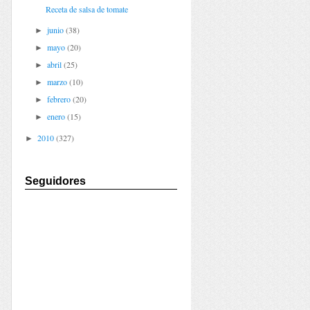
Receta de salsa de tomate
junio
(38)
►
mayo
(20)
►
abril
(25)
►
marzo
(10)
►
febrero
(20)
►
enero
(15)
►
2010
(327)
►
Seguidores