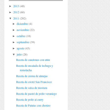
2013
(48)
►
2012
(60)
►
2011
(282)
▼
diciembre
(4)
►
noviembre
(22)
►
octubre
(18)
►
septiembre
(39)
►
agosto
(43)
►
julio
(28)
▼
Receta de canelones con atún
Receta de ensalada de lechuga y
remolacha
Receta de crema de almejas
Receta de cóctel San Francisco
Receta de salsa de mostaza
Receta de pastel de pollo veraniego
Receta de pollo al curry
Receta de Patatas con chorizo