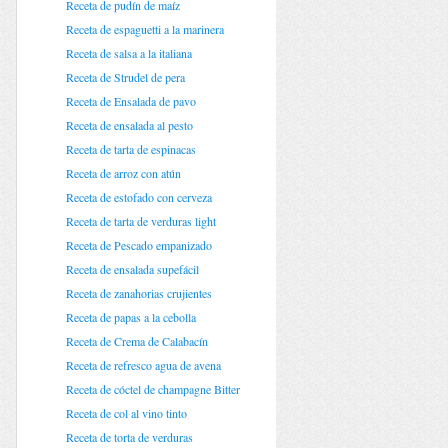
Receta de pudín de maíz
Receta de espaguetti a la marinera
Receta de salsa a la italiana
Receta de Strudel de pera
Receta de Ensalada de pavo
Receta de ensalada al pesto
Receta de tarta de espinacas
Receta de arroz con atún
Receta de estofado con cerveza
Receta de tarta de verduras light
Receta de Pescado empanizado
Receta de ensalada supefácil
Receta de zanahorias crujientes
Receta de papas a la cebolla
Receta de Crema de Calabacín
Receta de refresco agua de avena
Receta de cóctel de champagne Bitter
Receta de col al vino tinto
Receta de torta de verduras