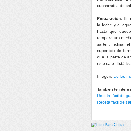
cucharadita de sal
Preparación:
En 
la leche y el agu
hasta que quede
temperatura media-
sartén. Inclinar e
superficie de fo
que la parte de a
esté café. Está li
Imagen:
De las me
También te intere
Receta fácil de g
Receta fácil de s