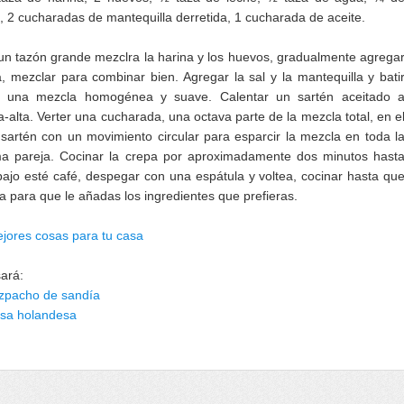
, 2 cucharadas de mantequilla derretida, 1 cucharada de aceite.
un tazón grande mezclra la harina y los huevos, gradualmente agrega
a, mezclar para combinar bien. Agregar la sal y la mantequilla y bati
 una mezcla homogénea y suave. Calentar un sartén aceitado 
alta. Verter una cucharada, una octava parte de la mezcla total, en e
l sartén con un movimiento circular para esparcir la mezcla en toda l
rma pareja. Cocinar la crepa por aproximadamente dos minutos hast
bajo esté café, despegar con una espátula y voltea, cocinar hasta qu
sta para que le añadas los ingredientes que prefieras.
jores cosas para tu casa
sará:
azpacho de sandía
alsa holandesa