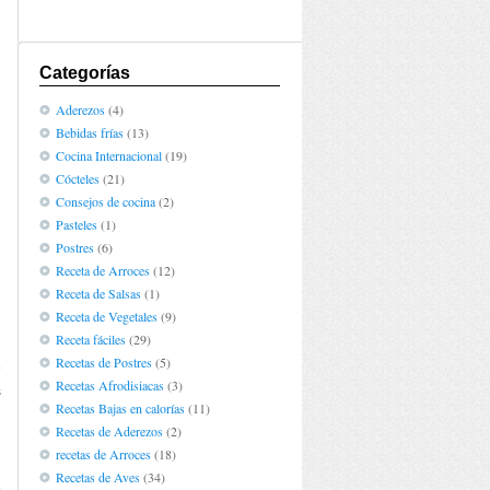
Categorías
Aderezos
(4)
Bebidas frías
(13)
Cocina Internacional
(19)
Cócteles
(21)
Consejos de cocina
(2)
Pasteles
(1)
Postres
(6)
Receta de Arroces
(12)
Receta de Salsas
(1)
Receta de Vegetales
(9)
Receta fáciles
(29)
Recetas de Postres
(5)
e
Recetas Afrodisiacas
(3)
s
Recetas Bajas en calorías
(11)
,
Recetas de Aderezos
(2)
recetas de Arroces
(18)
Recetas de Aves
(34)
e