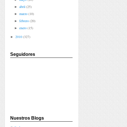
abril
(25)
►
marzo
(10)
►
febrero
(20)
►
enero
(15)
►
2010
(327)
►
Seguidores
Nuestros Blogs