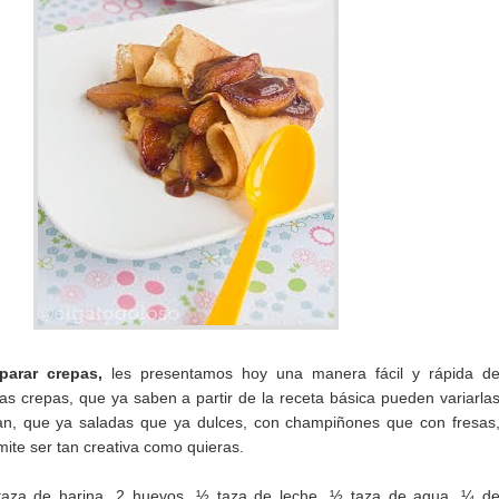
parar crepas,
les presentamos hoy una manera fácil y rápida d
cas crepas, que ya saben a partir de la receta básica pueden variarla
an, que ya saladas que ya dulces, con champiñones que con fresas
mite ser tan creativa como quieras.
taza de harina, 2 huevos, ½ taza de leche, ½ taza de agua, ¼ d