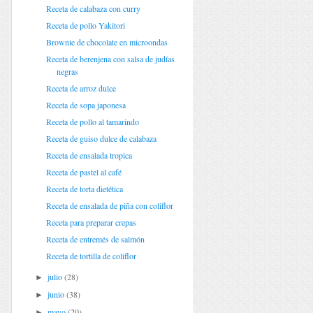
Receta de calabaza con curry
Receta de pollo Yakitori
Brownie de chocolate en microondas
Receta de berenjena con salsa de judías
negras
Receta de arroz dulce
Receta de sopa japonesa
Receta de pollo al tamarindo
Receta de guiso dulce de calabaza
Receta de ensalada tropica
Receta de pastel al café
Receta de torta dietética
Receta de ensalada de piña con coliflor
Receta para preparar crepas
Receta de entremés de salmón
Receta de tortilla de coliflor
julio
(28)
►
junio
(38)
►
mayo
(20)
►