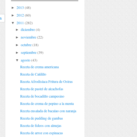
2013
(48)
►
2012
(60)
►
a
2011
(282)
▼
diciembre
(4)
►
noviembre
(22)
►
octubre
(18)
►
septiembre
(39)
►
agosto
(43)
▼
Receta de crema americana
Receta de Caldillo
Receta Afrodisíaca Fritura de Ostras
Receta de pastel de alcachofas
Receta de bocadillo campesino
Receta de crema de pepino a la menta
Receta ensalada de bacalao con naranja
Receta de pudding de gambas
Receta de fideos con almejas
Receta de arroz con espinacas