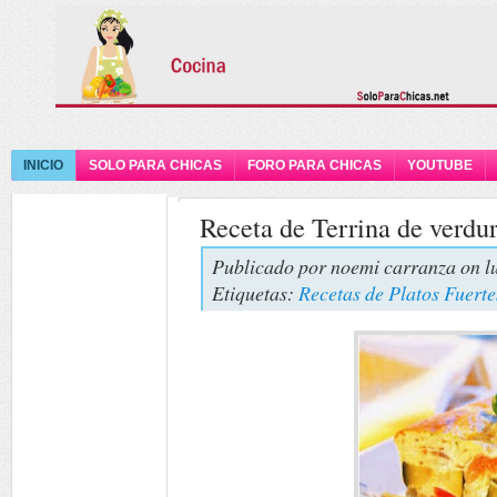
INICIO
SOLO PARA CHICAS
FORO PARA CHICAS
YOUTUBE
Receta de Terrina de verdur
Publicado por
noemi carranza
on l
Etiquetas:
Recetas de Platos Fuerte